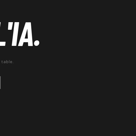
L'IA.
 table.