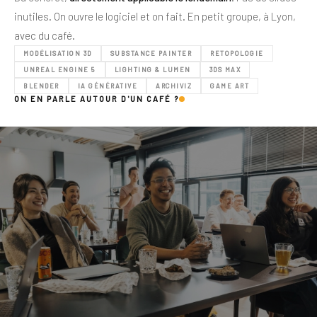
inutiles. On ouvre le logiciel et on fait. En petit groupe, à Lyon,
avec du café.
MODÉLISATION 3D
SUBSTANCE PAINTER
RETOPOLOGIE
UNREAL ENGINE 5
LIGHTING & LUMEN
3DS MAX
BLENDER
IA GÉNÉRATIVE
ARCHIVIZ
GAME ART
ON EN PARLE AUTOUR D'UN CAFÉ ?