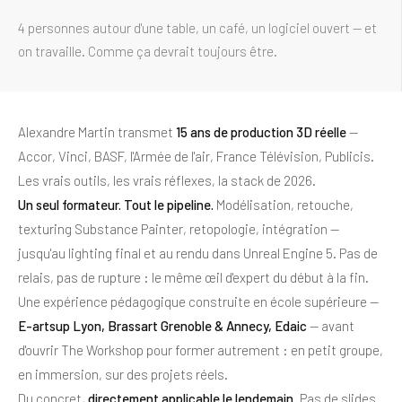
4 personnes autour d'une table, un café, un logiciel ouvert — et
on travaille. Comme ça devrait toujours être.
Alexandre Martin transmet
15 ans de production 3D réelle
—
Accor, Vinci, BASF, l'Armée de l'air, France Télévision, Publicis.
Les vrais outils, les vrais réflexes, la stack de 2026.
Un seul formateur. Tout le pipeline.
Modélisation, retouche,
texturing Substance Painter, retopologie, intégration —
jusqu'au lighting final et au rendu dans Unreal Engine 5. Pas de
relais, pas de rupture : le même œil d'expert du début à la fin.
Une expérience pédagogique construite en école supérieure —
E-artsup Lyon, Brassart Grenoble & Annecy, Edaic
— avant
d'ouvrir The Workshop pour former autrement : en petit groupe,
en immersion, sur des projets réels.
Du concret,
directement applicable le lendemain
. Pas de slides