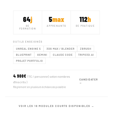
64
j
5
max
112
h
DE
APPRENANTS
DE PRATIQUE
FORMATION
OUTILS ENSEIGNÉS
UNREAL ENGINE 5
3DS MAX / BLENDER
ZBRUSH
BLUEPRINT
GEMINI
CLAUDE CODE
TRIPO3D.AI
PROJET PORTFOLIO
4 900€
TTC / personne ( selon nombres
CANDIDATER
d'inscrits )
→
Règlement en plusieurs échéances possible
VOIR LES 16 MODULES COURTS DISPONIBLES →