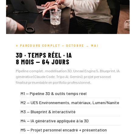
⭐ PARCOURS COMPLET — OCTOBRE → MAI
3D · TEMPS RÉEL · IA
8 MOIS — 64 JOURS
Pipeline complet : modélisation 3D, Unreal Engine 5, Blueprint, IA
générative (Claude Code, Tripo AI, Gemini), projet personnel
finalisé présentable en portfolio professionnel.
M1 — Pipeline 3D & outils temps réel
M2 — UE5 Environnements, matériaux, Lumen/Nanite
M3 — Blueprint & interactivité
M4 — IA générative appliquée à la 3D
M5 — Projet personnel encadré + présentation